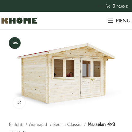
0
EESTI
/
0,00
€
MENU
-20%
Click to enlarge
Esileht
Aiamajad
Seeria Classic
Marselan 4×3