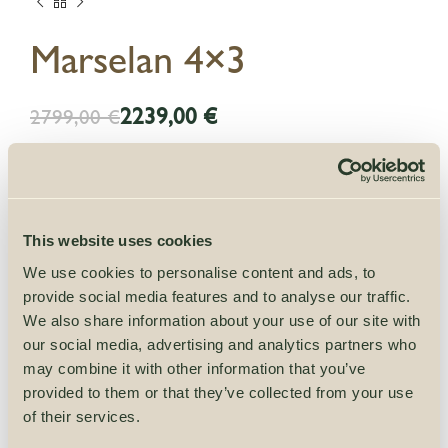
Marselan 4×3
2239,00
€
2799,00
€
Kompaktne palkmaja, millel on lõputud
kasutusvõimalused — paigutage see aeda ja
lõõgastuge seal suvel või kasutage seda laste
This website uses cookies
mängutoana. Maja on valmistatud sertifitseeritud
We use cookies to personalise content and ads, to
Skandinaavia puidust, mis tagab kõrge kvaliteedi ja
provide social media features and to analyse our traffic.
ilmastikukindluse. Tootel on 5-aastane garantii!
We also share information about your use of our site with
our social media, advertising and analytics partners who
Katusekattekomplekt
may combine it with other information that you’ve
Soovitame selle toote osta koos
provided to them or that they’ve collected from your use
katusekattekomplektiga. Pakume
of their services.
katusekattekomplekte neljas värvitoonis ja nende