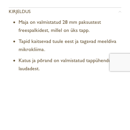
KIRJELDUS
Maja on valmistatud 28 mm paksustest
freespalkidest, millel on üks tapp.
Tapid kaitsevad tuule eest ja tagavad meeldiva
mikrokliima.
Katus ja põrand on valmistatud tappühendusega
laudadest.
Maja põhja tootmisel on kasutatud
surveimmutatud konstruktsiooni.
Puidust uksed ja topeltklaasidega aknad hoiavad
soojust.
Uksel on lukk.
Vastutustundlikult kasvatatud ja FSC® (FSC-