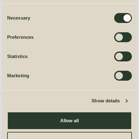
hind on iga toote jaoks spetsiaalselt välja arvutatud.
Consent
Katusekattekomplekt maksab 299 eurot.
Necessary
Selection
Preferences
Statistics
Marketing
Vundamendikomplekt
Ostke tootega koos ka vundamendikomplekt
(+
599,00
€
)
Show details
Allow all
LISA KORVI