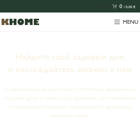
0
РУССКИЙ
/
0,00
€
MENU
Найдите свой садовый дом
и наслаждайтесь жизнью в нем
Современные экологически устойчивые деревянные
садовые дома и навесы для хранения, изготовленные
из высококачественной скандинавской древесины
хвойных пород.
Просмотреть дома