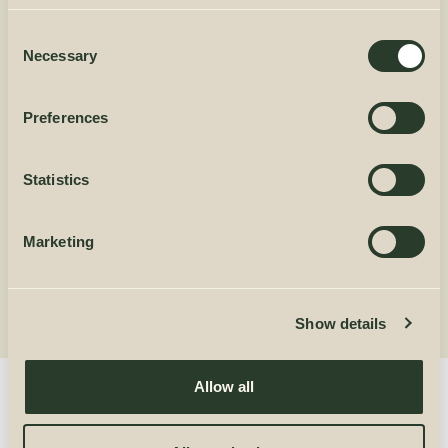
потребностей на протяжении всего срока службы.
Consent
Necessary
Selection
Preferences
Statistics
Быстрая и простая установка
Marketing
Хорошо продуманная конструкция обеспечивает
быструю и легкую установку.
Show details
Allow all
Наши бестселлеры