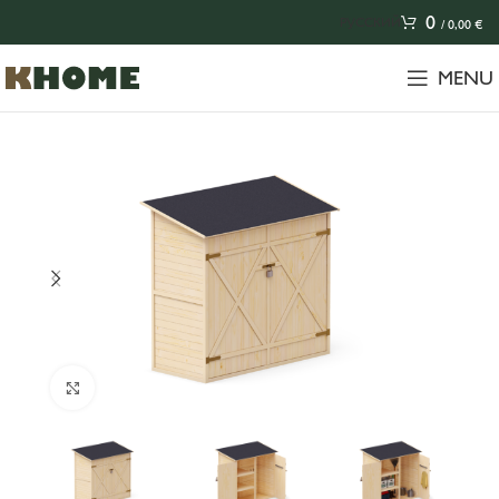
0
РУССКИЙ
/
0,00
€
MENU
Click to enlarge