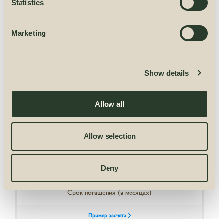
Statistics
консервантом для древесины.
COLOR
Marketing
Show details
В КОРЗИНУ
Allow all
Allow selection
Deny