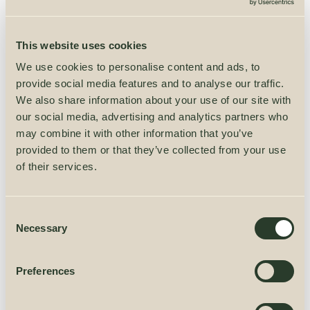
панельную конструкцию, которая быстро и легко
монтируется. Широкие двойные двери
This website uses cookies
обеспечивают удобный доступ к крупным
We use cookies to personalise content and ads, to
хранящимся предметам, а замок –
provide social media features and to analyse our traffic.
дополнительную защиту. Водонепроницаемая
We also share information about your use of our site with
кровельная панель и износостойкий рубероид
our social media, advertising and analytics partners who
эффективно защитят ваши вещи от дождя
may combine it with other information that you’ve
и снега. Внутри находятся два блока полок
provided to them or that they’ve collected from your use
и шесть дверных крючков для упорядочивания
of their services.
мелких предметов, которые можно перемещать,
что обеспечит дополнительную
Consent
универсальность. Навес для хранения,
Necessary
Selection
изготовленный из медленно растущей цельной
древесины, готов надежно служить вам многие
Preferences
годы. Для большей долговечности мы советуем
до или после сборки обработать изделие