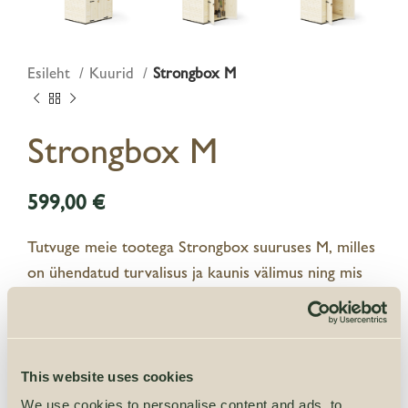
Esileht
Kuurid
Strongbox M
Strongbox M
€
Tutvuge meie tootega Strongbox suuruses M, milles
on ühendatud turvalisus ja kaunis välimus ning mis
on ideaalne hoiustamislahendus teie aeda. See kuur
on projekteeritud ventileeritava konstruktsiooniga,
mille ülaosas on strateegilised avad optimaalse
õhuvoolu tagamiseks teie asjadele. ELis valmistatud
This website uses cookies
FSC® (FSC-153405) sertifikaadiga kestlikust
We use cookies to personalise content and ads, to