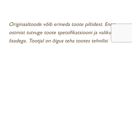
Originaaltoode võib erineda toote piltidest. Enne
ostmist tutvuge toote spetsifikatsiooni ja valikuliste
lisadega. Tootjal on õigus teha tootes tehnilisi
muudatusi.
.
LISAINFO
ARVUSTUSED (0)
Seotud tooted