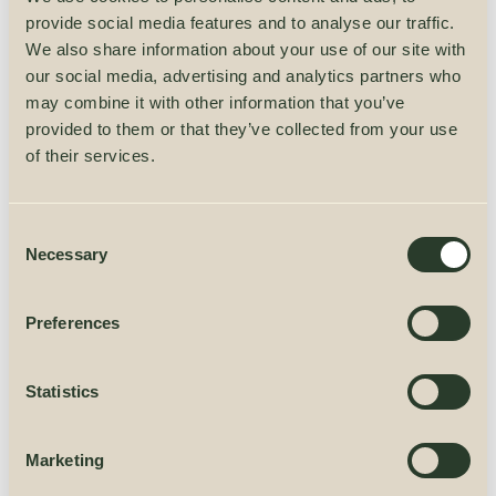
Skandinaavia puidust aiakuur Strongbox talub
provide social media features and to analyse our traffic.
äärmuslikke ilmastikutingimusi, säilitades samal ajal
We also share information about your use of our site with
our social media, advertising and analytics partners who
oma ilu ja naturaalse puitviimistluse. Selle
may combine it with other information that you’ve
niiskuskindel komposiitpõhi pikendab kasutusaega,
provided to them or that they’ve collected from your use
kaitstes kuuri maapinnast tuleneva niiskuse eest.
of their services.
Samal ajal tagavad laiad uksed hõlpsa juurdepääsu
suurtele esemetele. Tänu erakordselt vastupidavale
Consent
plastkatusele, mis pakub suurepärast
Necessary
Selection
ilmastikukaitset, tähendab investeering aiakuuri
Strongbox investeeringut kvaliteeti, esteetikasse ja
Preferences
kestlikkusse.
COLOR
Statistics
Marketing