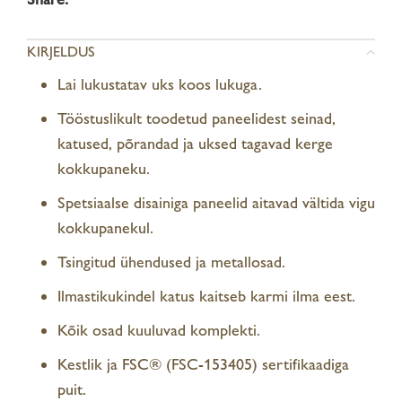
KIRJELDUS
Lai lukustatav uks koos lukuga.
Tööstuslikult toodetud paneelidest seinad,
katused, põrandad ja uksed tagavad kerge
kokkupaneku.
Spetsiaalse disainiga paneelid aitavad vältida vigu
kokkupanekul.
Tsingitud ühendused ja metallosad.
Ilmastikukindel katus kaitseb karmi ilma eest.
Kõik osad kuuluvad komplekti.
Kestlik ja FSC® (FSC-153405) sertifikaadiga
puit.