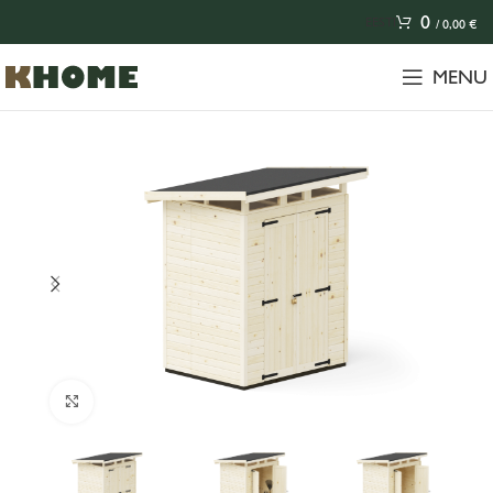
0
EESTI
/
0,00
€
MENU
Click to enlarge